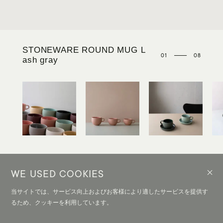
STONEWARE ROUND MUG L
08
01
ash gray
02
03
04
05
06
07
08
STONEWARE ROUND MUG L
STONEWARE ROUND MUG L
STONEWARE ROUND MUG M
STONEWARE ROUND MUG M
STONEWARE ROUND MUG S
STONEWARE ROUND MUG S
STONEWARE ROUND MUG
bordeaux
deep green
salmon pink
sand white
smokey mint
yellow
WE USED COOKIES
KITCHEN / TABLEWARE
STONEWARE ROUND
当サイトでは、サービス向上およびお客様により適したサービスを提供す
るため、クッキーを利用しています。
MUG