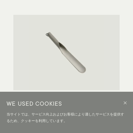
INTERIOR / ACCESSORIES
3 COLOR
WE USED COOKIES
当サイトでは、サービス向上およびお客様により適したサービスを提供す
SHOEHORN short
¥8,250
るため、クッキーを利用しています。