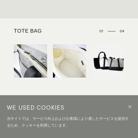
TOTE BAG
04
01
02
03
04
TOTE BAG
TOTE BAG
TOTE BAG
FABRIC / BAG
WE USED COOKIES
TOTE BAG
当サイトでは、サービス向上およびお客様により適したサービスを提供す
るため、クッキーを利用しています。
¥18,700 - ¥24,200