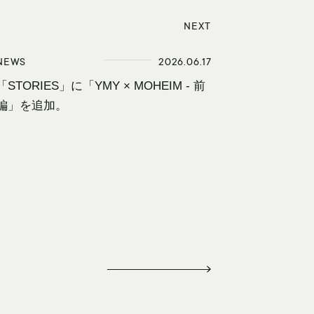
NEXT
NEXT
NEWS
2026.06.17
「STORIES」に「YMY × MOHEIM - 前
編」を追加。